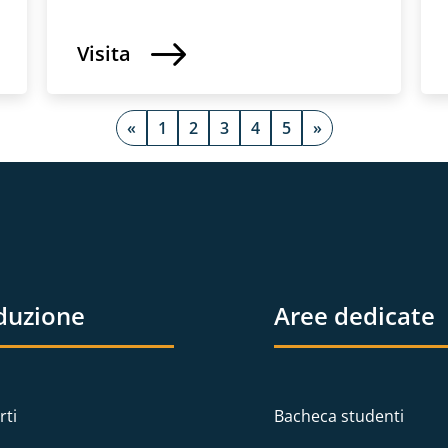
Visita
«
1
2
3
4
5
»
duzione
Aree dedicate
rti
Bacheca studenti