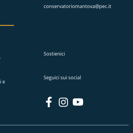
conservatoriomantova@pec.it
Sostienici
o
Seguici sui social
i e