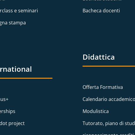
rclass e seminari
Bacheca docenti
gna stampa
Didattica
ernational
Offerta Formativa
us+
Calendario accademic
erships
Modulistica
dot project
Tutorato, piano di stud