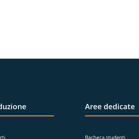
duzione
Aree dedicate
rti
Bacheca studenti