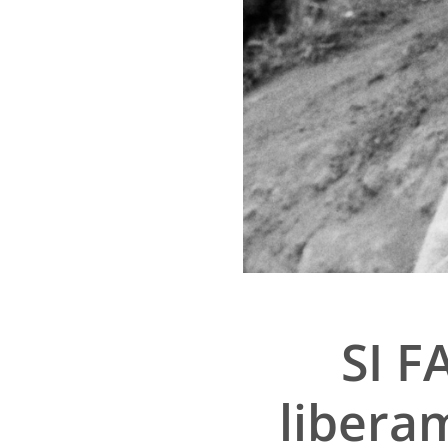
SI 
libera