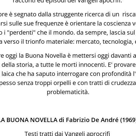
racconti ed episodi dei Vangeli apocrifi.
ore è segnato dalla struggente ricerca di un risca
si sulle sue frequenze è orientare la coscienza vers
o i "perdenti" che il mondo. da sempre, lascia sul
a verso il trionfo materiale: mercato, tecnologia,
re oggi la Buona Novella è mettersi oggi davanti al
ssi della storia, a tutte le morti innocenti. E' prova
 laica che ha saputo interrogare con profondità 
esso senza troppi orpelli e con tratti di crudezza,
problematicità.
LA BUONA NOVELLA di Fabrizio De André (1969
Testi tratti dai Vangeli aprocrifi