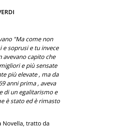
VERDI
cevano "Ma come non
i e soprusi e tu invece
on avevano capito che
migliori e più sensate
nte più elevate , ma da
969 anni prima , aveva
me di un egalitarismo e
me è stato ed è rimasto
 Novella, tratto da