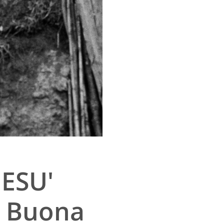
ESU'
a Buona