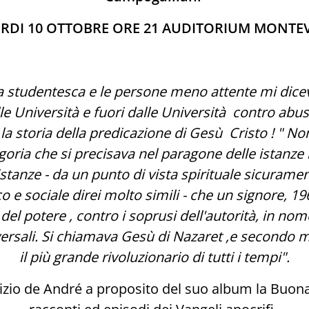
RDI 10 OTTOBRE ORE 21 AUDITORIUM MONTE
otta studentesca e le persone meno attente mi di
e Università e fuori dalle Università contro abus
e la storia della predicazione di Gesù Cristo ! " N
goria che si precisava nel paragone delle istanze 
e istanze - da un punto di vista spirituale sicurame
co e sociale direi molto simili - che un signore, 1
 del potere , contro i soprusi dell'autorità, in no
versali. Si chiamava Gesù di Nazaret ,e secondo 
il più grande rivoluzionario di tutti i tempi".
izio de André a proposito del suo album la Buona