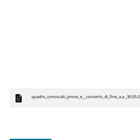
quadro_convocati_prove_e__concerto_di_fine_a.a._30.05.2