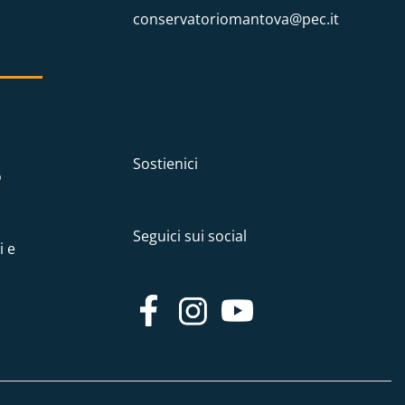
conservatoriomantova@pec.it
Sostienici
o
Seguici sui social
i e