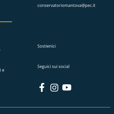
conservatoriomantova@pec.it
Sostienici
o
Seguici sui social
i e