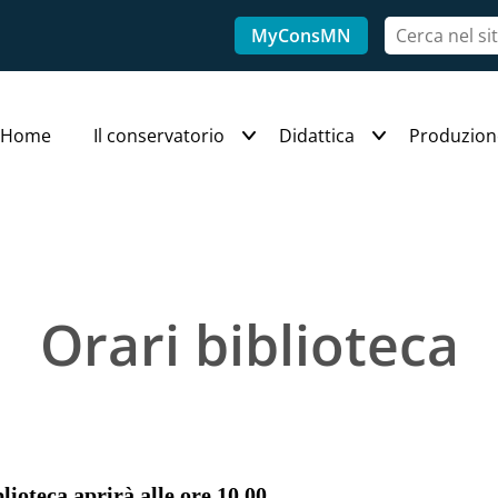
MyConsMN
Home
Il conservatorio
Didattica
Produzion
Orari biblioteca
blioteca aprirà alle ore 10.00