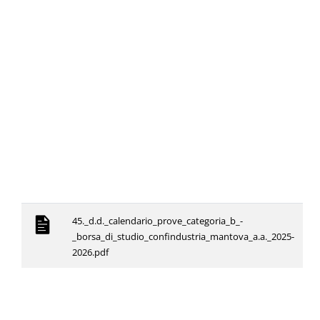
45._d.d._calendario_prove_categoria_b_-
_borsa_di_studio_confindustria_mantova_a.a._2025-
2026.pdf