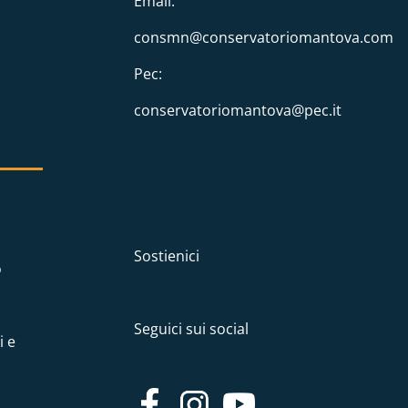
Email:
consmn@conservatoriomantova.com
Pec:
conservatoriomantova@pec.it
Sostienici
o
Seguici sui social
i e