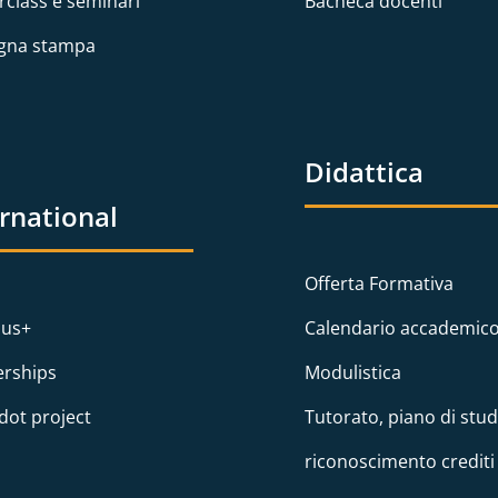
rclass e seminari
Bacheca docenti
gna stampa
Didattica
ernational
Offerta Formativa
us+
Calendario accademic
erships
Modulistica
dot project
Tutorato, piano di stud
riconoscimento crediti