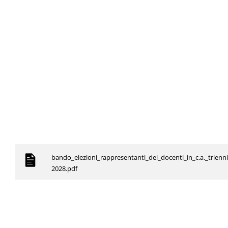
bando_elezioni_rappresentanti_dei_docenti_in_c.a._trienn
2028.pdf