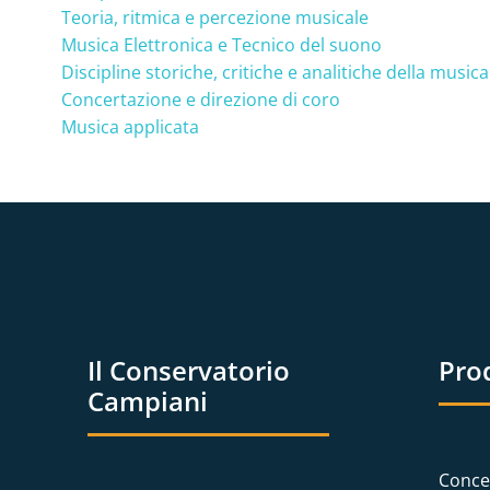
Teoria, ritmica e percezione musicale
Musica Elettronica e Tecnico del suono
Discipline storiche, critiche e analitiche della musica
Concertazione e direzione di coro
Musica applicata
Il Conservatorio
Pro
Campiani
Conce