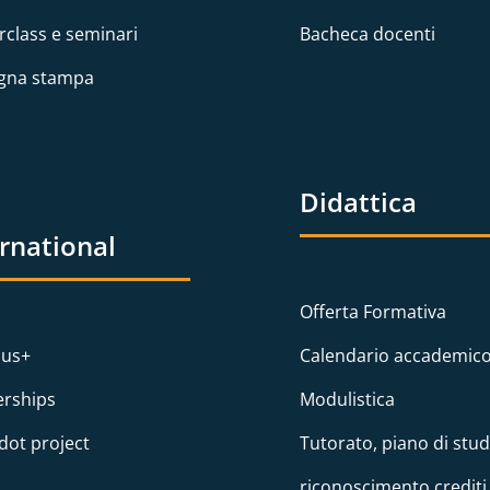
rclass e seminari
Bacheca docenti
gna stampa
Didattica
ernational
Offerta Formativa
us+
Calendario accademic
erships
Modulistica
dot project
Tutorato, piano di stud
riconoscimento crediti