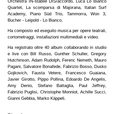
Orchestra IN-stabile DIS/accordo, Luca Lo Bianco
Quartet, La scomparsa di Majorana, Italian Surf
Academy, Piano Süd Trio, Tammorra, Won 3,
Bucher - Leipold - Lo Bianco.
Ha composto ed eseguito musica per opere teatrali,
cortometraggi, installazioni multimediali e video.
Ha registrato
oltre 40
album
collaborando in studio
e live con Bill Russo, Gunther Schuller, Gregory
Hutchinson, Adam Rudolph, Ferenc Nemeth, Mauro
Pagani,
Salvatore Bonafede, Fabrizio Bosso, Dusko
Gojkovich, Fausta Vetere
, Francesco Guaiana,
Javier Girotto,
Pippo Pollina,
Edoardo De Angelis,
Amy Denio, Stefano Battaglia,
Paul Jeffrey
,
Fabrizio Puglisi
,
C
h
ristophe Monniot
, Achille Succi,
Gianni Gebbia, Marko Käppeli.