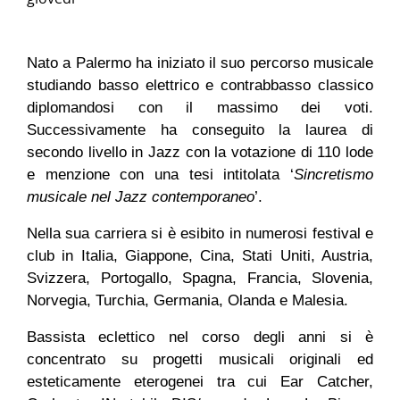
Nato a Palermo
h
a iniziato il suo percorso musicale
studiando basso elettrico e contrabbasso classico
diploma
ndosi
con il massimo dei voti.
Successivamente ha conseguito
l
a laurea di
secondo livello in Jazz con la votazione di 110 lode
e menzione
con una tesi intitolata ‘
Sincretismo
musicale nel Jazz contemporaneo
’
.
Nel
la
sua carriera si è esibito in numerosi festival
e
club
in Italia, Giappone, Cina, Stati Uniti, Austria,
Svizzera, Portogallo, Spagna, Francia, Slovenia,
Norvegia, Turchia, Germania, Olanda e Malesia.
Bassista eclettico nel corso degli anni si è
concentrato su progetti musicali originali ed
esteticamente eterogenei tra cui Ear Catcher,