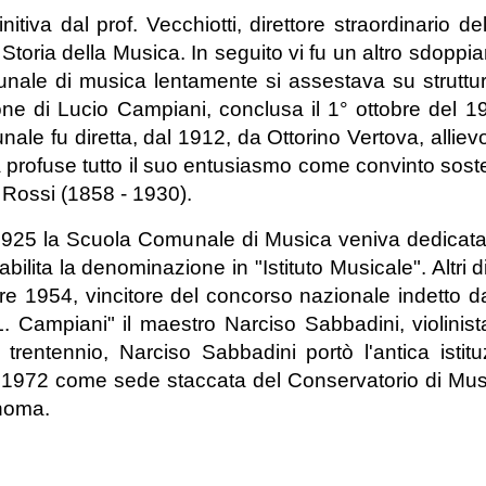
itiva dal prof. Vecchiotti, direttore straordinario de
Storia della Musica. In seguito vi fu un altro sdopp
unale di musica lentamente si assestava su struttu
rezione di Lucio Campiani, conclusa il 1° ottobre del 
ale fu diretta, dal 1912, da Ottorino Vertova, alliev
a profuse tutto il suo entusiasmo come convinto soste
 Rossi (1858 - 1930).
 1925 la Scuola Comunale di Musica veniva dedicata
bilita la denominazione in "Istituto Musicale". Altri dir
bre 1954, vincitore del concorso nazionale indetto
"L. Campiani" il maestro Narciso Sabbadini, violinista
entennio, Narciso Sabbadini portò l'antica istituz
 1972 come sede staccata del Conservatorio di Musi
noma.