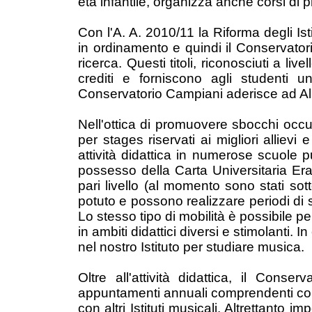
età infantile, organizza anche corsi di
Con l'A. A. 2010/11 la Riforma degli Ist
in ordinamento e quindi il Conservatorio
ricerca. Questi titoli, riconosciuti a li
crediti e forniscono agli studenti un
Conservatorio Campiani aderisce ad A
Nell'ottica di promuovere sbocchi occup
per stages riservati ai migliori alliev
attività didattica in numerose scuole p
possesso della Carta Universitaria Erasm
pari livello (al momento sono stati sotto
potuto e possono realizzare periodi di st
Lo stesso tipo di mobilità è possibile pe
in ambiti didattici diversi e stimolanti
nel nostro Istituto per studiare musica.
Oltre all'attività didattica, il Con
appuntamenti annuali comprendenti conce
con altri Istituti musicali. Altrettanto i