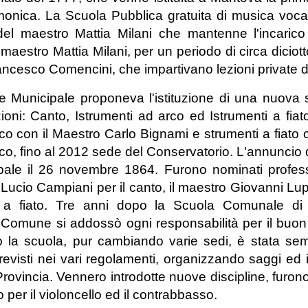
rmonica. La Scuola Pubblica gratuita di musica vocal
el maestro Mattia Milani che mantenne l'incarico
maestro Mattia Milani, per un periodo di circa diciot
rancesco Comencini, che impartivano lezioni private 
e Municipale proponeva l'istituzione di una nuova 
zioni: Canto, Istrumenti ad arco ed Istrumenti a fia
o con il Maestro Carlo Bignami e strumenti a fiato 
o, fino al 2012 sede del Conservatorio. L'annuncio d
le il 26 novembre 1864. Furono nominati professor
 Lucio Campiani per il canto, il maestro Giovanni Lupi
i a fiato. Tre anni dopo la Scuola Comunale d
il Comune si addossò ogni responsabilità per il buo
 la scuola, pur cambiando varie sedi, è stata sempr
visti nei vari regolamenti, organizzando saggi ed ins
a Provincia. Vennero introdotte nuove discipline, furono
 per il violoncello ed il contrabbasso.