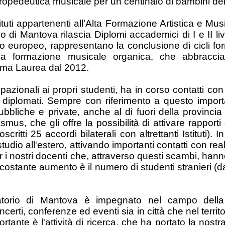
 propedeutica musicale per un centinaio di bambini del
ituti appartenenti all'Alta Formazione Artistica e Mu
 di Mantova rilascia Diplomi accademici di I e II liv
vello europeo, rappresentano la conclusione di cicli fo
a formazione musicale organica, che abbraccia dive
lma Laurea dal 2012.
azionali ai propri studenti, ha in corso contatti con
i e diplomati. Sempre con riferimento a questo importa
ubbliche e private, anche al di fuori della provinci
us, che gli offre la possibilità di attivare rapporti 
scritti 25 accordi bilaterali con altrettanti Istituti)
udio all'estero, attivando importanti contatti con rea
r i nostri docenti che, attraverso questi scambi, hanno
. In costante aumento è il numero di studenti stranier
servatorio di Mantova è impegnato nel campo dell
rti, conferenze ed eventi sia in città che nel territo
mportante è l'attività di ricerca, che ha portato la nos