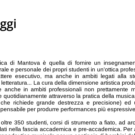
ggi
ica di Mantova è quella di fornire un insegnamen
rale e personale dei propri studenti in un'ottica profes
attere esecutivo, ma anche in ambiti legati alla sto
alla letteratura... La cura della dimensione artistica 
ire anche in ambiti professionali non prettamente m
te quotidianamente attraverso la pratica della music
 che richiede grande destrezza e precisione) ed un
dispensabile per produrre performances più espressive
di oltre 350 studenti, corsi di strumento a fiato, ad a
colati nella fascia accademica e pre-accademica. Per