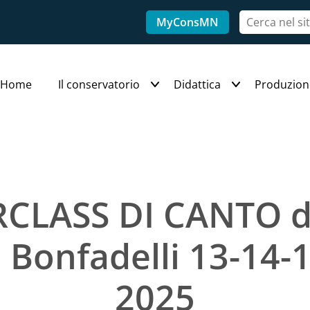
MyConsMN
Home
Il conservatorio
Didattica
Produzion
CLASS DI CANTO d
a Bonfadelli 13-14-
2025