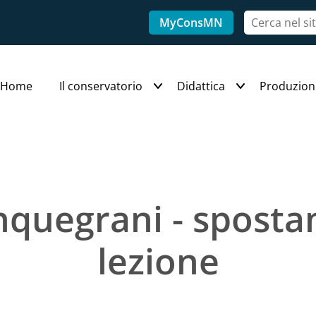
MyConsMN
Home
Il conservatorio
Didattica
Produzion
nquegrani - spost
lezione