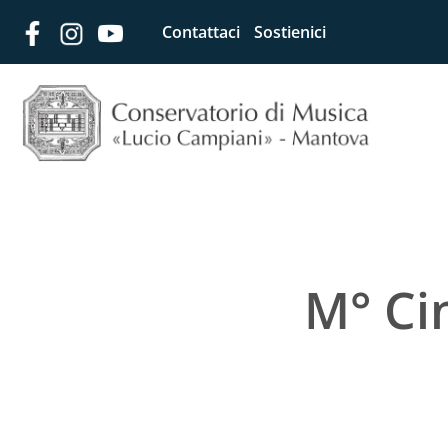
Contattaci
Sostienici
M° Ci