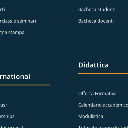
rti
Bacheca studenti
rclass e seminari
Bacheca docenti
gna stampa
Didattica
ernational
Offerta Formativa
us+
Calendario accademic
erships
Modulistica
dot project
Tutorato, piano di stud