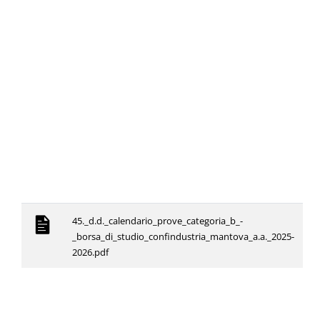
45._d.d._calendario_prove_categoria_b_-
_borsa_di_studio_confindustria_mantova_a.a._2025-
2026.pdf